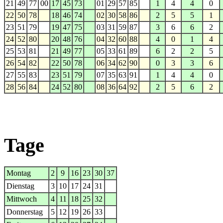
21
49
77
00
17
45
73
01
29
57
85
1
4
4
0
22
50
78
18
46
74
02
30
58
86
2
5
5
1
23
51
79
19
47
75
03
31
59
87
3
6
6
2
24
52
80
20
48
76
04
32
60
88
4
0
1
4
25
53
81
21
49
77
05
33
61
89
6
2
2
5
26
54
82
22
50
78
06
34
62
90
0
3
3
6
27
55
83
23
51
79
07
35
63
91
1
4
4
0
28
56
84
24
52
80
08
36
64
92
2
5
6
2
Tage
Montag
2
9
16
23
30
37
Dienstag
3
10
17
24
31
Mittwoch
4
11
18
25
32
Donnerstag
5
12
19
26
33