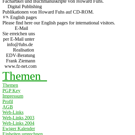
Fachartikel und Buchmanuskripte von Howard Fuhs.
Digital Publishing
Publikationen von Howard Fuhs auf CD-ROM.
English pages
Please find here our English pages for international visitors.
E-Mail
Sie erreichen uns
per E-Mail unter
info@fuhs.de
Realisation
EDV-Beratung
Frank Ziemann
www.fz-net.com
Themen
Themen
PGP Key
Impressum
Profil
AGB
Web-Links
Web-Links 2003
Web-Links 2004
Ewiger Kalender
Einheiten umrechnen