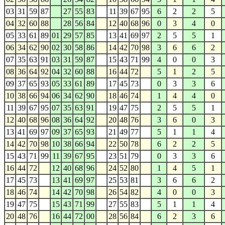
03
31
59
87
27
55
83
11
39
67
95
6
2
2
5
04
32
60
88
28
56
84
12
40
68
96
0
3
4
0
05
33
61
89
01
29
57
85
13
41
69
97
2
5
5
1
06
34
62
90
02
30
58
86
14
42
70
98
3
6
6
2
07
35
63
91
03
31
59
87
15
43
71
99
4
0
0
3
08
36
64
92
04
32
60
88
16
44
72
5
1
2
5
09
37
65
93
05
33
61
89
17
45
73
0
3
3
6
10
38
66
94
06
34
62
90
18
46
74
1
4
4
0
11
39
67
95
07
35
63
91
19
47
75
2
5
5
1
12
40
68
96
08
36
64
92
20
48
76
3
6
0
3
13
41
69
97
09
37
65
93
21
49
77
5
1
1
4
14
42
70
98
10
38
66
94
22
50
78
6
2
2
5
15
43
71
99
11
39
67
95
23
51
79
0
3
3
6
16
44
72
12
40
68
96
24
52
80
1
4
5
1
17
45
73
13
41
69
97
25
53
81
3
6
6
2
18
46
74
14
42
70
98
26
54
82
4
0
0
3
19
47
75
15
43
71
99
27
55
83
5
1
1
4
20
48
76
16
44
72
00
28
56
84
6
2
3
6