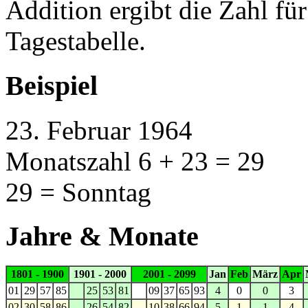
Addition ergibt die Zahl fü
Tagestabelle.
Beispiel
23. Februar 1964
Monatszahl 6 + 23 = 29
29 = Sonntag
Jahre & Monate
1801 - 1900
1901 - 2000
2001 - 2099
Jan
Feb
März
Apr
01
29
57
85
25
53
81
09
37
65
93
4
0
0
3
02
30
58
86
26
54
82
10
38
66
94
5
1
1
4